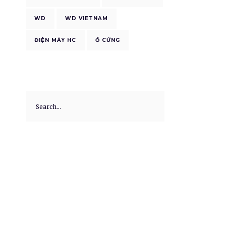
WD
WD VIETNAM
ĐIỆN MÁY HC
Ổ CỨNG
p
Search
for:
r