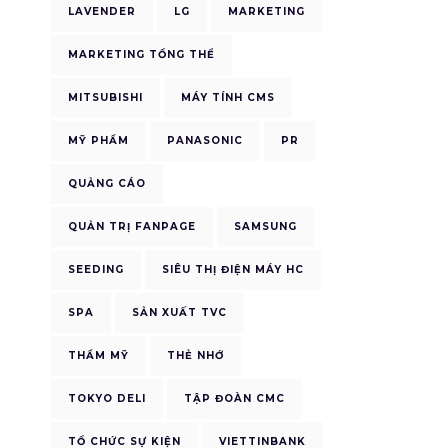
g
LAVENDER
LG
MARKETING
MARKETING TỔNG THỂ
MITSUBISHI
MÁY TÍNH CMS
MỸ PHẨM
PANASONIC
PR
QUẢNG CÁO
QUẢN TRỊ FANPAGE
SAMSUNG
SEEDING
SIÊU THỊ ĐIỆN MÁY HC
SPA
SẢN XUẤT TVC
THẨM MỸ
THẺ NHỚ
TOKYO DELI
TẬP ĐOÀN CMC
TỔ CHỨC SỰ KIỆN
VIETTINBANK