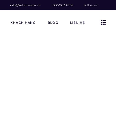
Follow us:
info@astarmedia.vn
085.903.6789
KHÁCH HÀNG
BLOG
LIÊN HỆ