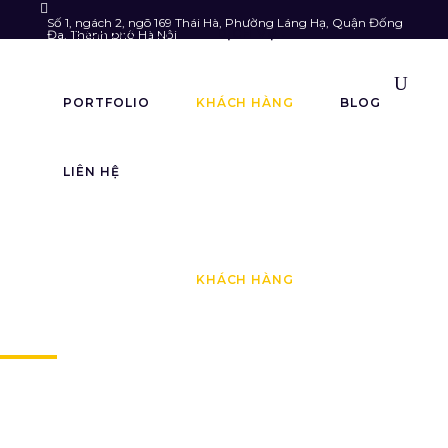
Số 1, ngách 2, ngõ 169 Thái Hà, Phường Láng Hạ, Quận Đống
VỀ CHÚNG TÔI
DỊCH VỤ
Đa, Thành phố Hà Nội
Follow us:
info@astarmedia.vn
085.903.6789
PORTFOLIO
KHÁCH HÀNG
BLOG
LIÊN HỆ
VỀ CHÚNG TÔI
DỊCH VỤ
PORTFOLIO
KHÁCH HÀNG
BLOG
KHÁCH HÀNG TIÊU BIỂU
LIÊN HỆ
Khách hà