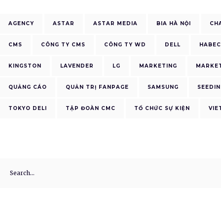
AGENCY
ASTAR
ASTAR MEDIA
BIA HÀ NỘI
CH
CMS
CÔNG TY CMS
CÔNG TY WD
DELL
HABE
KINGSTON
LAVENDER
LG
MARKETING
MARKET
QUẢNG CÁO
QUẢN TRỊ FANPAGE
SAMSUNG
SEEDIN
TOKYO DELI
TẬP ĐOÀN CMC
TỔ CHỨC SỰ KIỆN
VIE
Search
for: