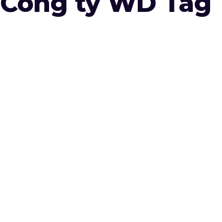
Công ty WD Tag
March 31,
March 31,
2023
2023