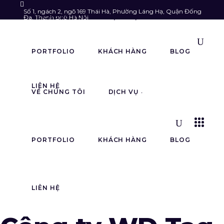
Số 1, ngách 2, ngõ 169 Thái Hà, Phường Láng Hạ, Quận Đống
VỀ CHÚNG TÔI
DỊCH VỤ
Đa, Thành phố Hà Nội
Follow us:
info@astarmedia.vn
085.903.6789
PORTFOLIO
KHÁCH HÀNG
BLOG
LIÊN HỆ
VỀ CHÚNG TÔI
DỊCH VỤ
PORTFOLIO
KHÁCH HÀNG
BLOG
LIÊN HỆ