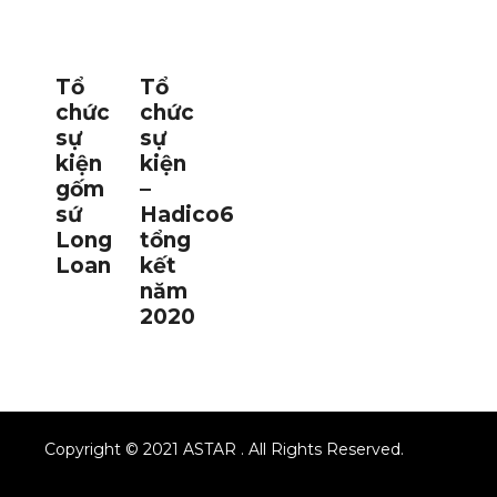
Tổ
Tổ
chức
chức
sự
sự
kiện
kiện
gốm
–
sứ
Hadico6
Long
tổng
Loan
kết
năm
2020
Copyright © 2021 ASTAR . All Rights Reserved.