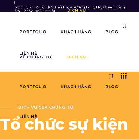
Số 1, ngách 2, ngõ 169 Thái Hà, Phường Láng Hạ, Quận Đống
VỀ CHÚNG TÔI
DỊCH VỤ
Đa, Thành phố Hà Nội
Follow us:
info@astarmedia.vn
085.903.6789
PORTFOLIO
KHÁCH HÀNG
BLOG
LIÊN HỆ
VỀ CHÚNG TÔI
DỊCH VỤ
PORTFOLIO
KHÁCH HÀNG
BLOG
DỊCH VỤ CỦA CHÚNG TÔI
LIÊN HỆ
Tổ chức sự kiện