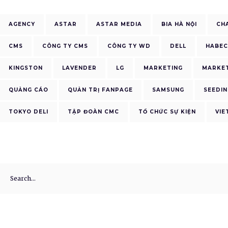
AGENCY
ASTAR
ASTAR MEDIA
BIA HÀ NỘI
CH
CMS
CÔNG TY CMS
CÔNG TY WD
DELL
HABE
KINGSTON
LAVENDER
LG
MARKETING
MARKET
QUẢNG CÁO
QUẢN TRỊ FANPAGE
SAMSUNG
SEEDIN
TOKYO DELI
TẬP ĐOÀN CMC
TỔ CHỨC SỰ KIỆN
VIE
Search
for: