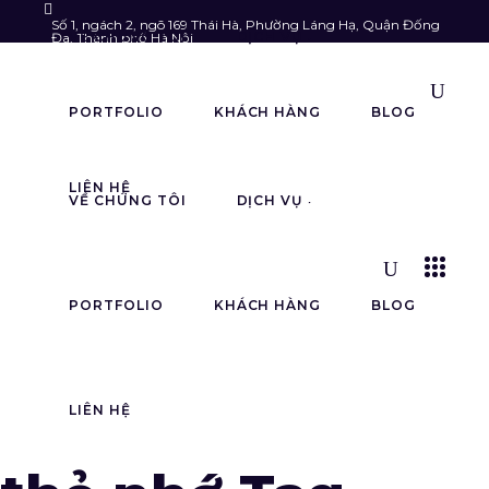
Số 1, ngách 2, ngõ 169 Thái Hà, Phường Láng Hạ, Quận Đống
VỀ CHÚNG TÔI
DỊCH VỤ
Đa, Thành phố Hà Nội
Follow us:
info@astarmedia.vn
085.903.6789
PORTFOLIO
KHÁCH HÀNG
BLOG
LIÊN HỆ
VỀ CHÚNG TÔI
DỊCH VỤ
PORTFOLIO
KHÁCH HÀNG
BLOG
LIÊN HỆ