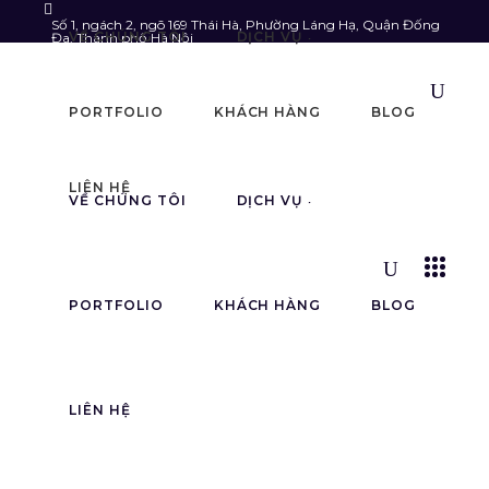
Số 1, ngách 2, ngõ 169 Thái Hà, Phường Láng Hạ, Quận Đống
VỀ CHÚNG TÔI
DỊCH VỤ
Đa, Thành phố Hà Nội
Follow us:
info@astarmedia.vn
085.903.6789
PORTFOLIO
KHÁCH HÀNG
BLOG
LIÊN HỆ
VỀ CHÚNG TÔI
DỊCH VỤ
PORTFOLIO
KHÁCH HÀNG
BLOG
LIÊN HỆ