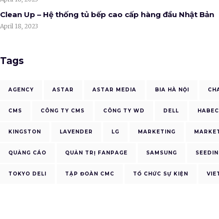
Clean Up – Hệ thống tủ bếp cao cấp hàng đầu Nhật Bản
April 18, 2023
Tags
AGENCY
ASTAR
ASTAR MEDIA
BIA HÀ NỘI
CH
CMS
CÔNG TY CMS
CÔNG TY WD
DELL
HABE
KINGSTON
LAVENDER
LG
MARKETING
MARKET
QUẢNG CÁO
QUẢN TRỊ FANPAGE
SAMSUNG
SEEDIN
TOKYO DELI
TẬP ĐOÀN CMC
TỔ CHỨC SỰ KIỆN
VIE