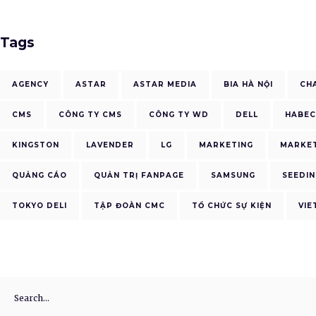
Tags
AGENCY
ASTAR
ASTAR MEDIA
BIA HÀ NỘI
CH
CMS
CÔNG TY CMS
CÔNG TY WD
DELL
HABE
KINGSTON
LAVENDER
LG
MARKETING
MARKET
QUẢNG CÁO
QUẢN TRỊ FANPAGE
SAMSUNG
SEEDIN
TOKYO DELI
TẬP ĐOÀN CMC
TỔ CHỨC SỰ KIỆN
VIE
Search
for: