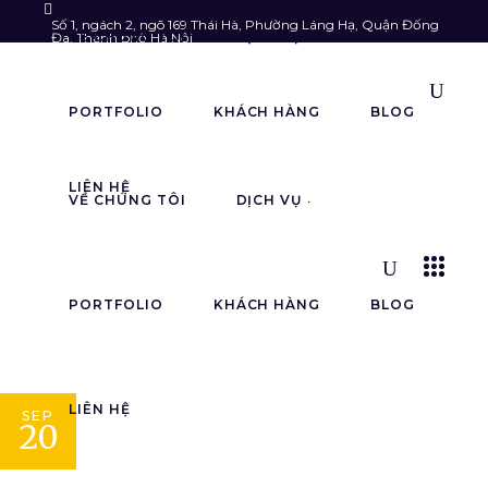
Số 1, ngách 2, ngõ 169 Thái Hà, Phường Láng Hạ, Quận Đống
VỀ CHÚNG TÔI
DỊCH VỤ
Đa, Thành phố Hà Nội
Follow us:
info@astarmedia.vn
085.903.6789
PORTFOLIO
KHÁCH HÀNG
BLOG
LIÊN HỆ
VỀ CHÚNG TÔI
DỊCH VỤ
PORTFOLIO
KHÁCH HÀNG
BLOG
Xưởng Gốm Bát 
LIÊN HỆ
SEP
20