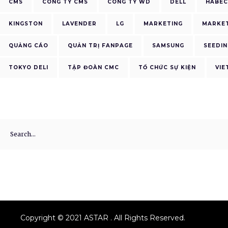
CMS
CÔNG TY CMS
CÔNG TY WD
DELL
HABE
KINGSTON
LAVENDER
LG
MARKETING
MARKET
QUẢNG CÁO
QUẢN TRỊ FANPAGE
SAMSUNG
SEEDIN
TOKYO DELI
TẬP ĐOÀN CMC
TỔ CHỨC SỰ KIỆN
VIE
Search
for:
Copyright © 2021 ASTAR . All Rights Reserved.