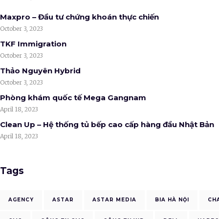
Maxpro – Đầu tư chứng khoán thực chiến
October 3, 2023
TKF Immigration
October 3, 2023
Thảo Nguyên Hybrid
October 3, 2023
Phòng khám quốc tế Mega Gangnam
April 18, 2023
Clean Up – Hệ thống tủ bếp cao cấp hàng đầu Nhật Bản
April 18, 2023
Tags
AGENCY
ASTAR
ASTAR MEDIA
BIA HÀ NỘI
CH