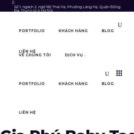
Số 1, ngách 2, ngõ 169 Thái Hà, Phường Láng Hạ, Quận Đống
VỀ CHÚNG TÔI
DỊCH VỤ
Đa, Thành phố Hà Nội
Follow us:
info@astarmedia.vn
085.903.6789
PORTFOLIO
KHÁCH HÀNG
BLOG
LIÊN HỆ
VỀ CHÚNG TÔI
DỊCH VỤ
PORTFOLIO
KHÁCH HÀNG
BLOG
LIÊN HỆ