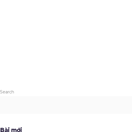
2023
ASTAR MEDIA
Gia phú Baby
READ MORE
Search
Bài mới