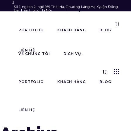
Số 1, ngách 2, ngõ 169 Thái Hà, Phường Láng Hạ, Quận Đống
VỀ CHÚNG TÔI
DỊCH VỤ
Đa, Thành phố Hà Nội
Follow us:
info@astarmedia.vn
085.903.6789
PORTFOLIO
KHÁCH HÀNG
BLOG
LIÊN HỆ
VỀ CHÚNG TÔI
DỊCH VỤ
PORTFOLIO
KHÁCH HÀNG
BLOG
LIÊN HỆ