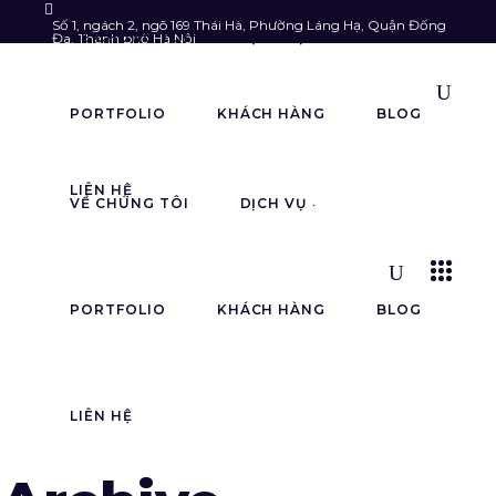
Số 1, ngách 2, ngõ 169 Thái Hà, Phường Láng Hạ, Quận Đống
VỀ CHÚNG TÔI
DỊCH VỤ
Đa, Thành phố Hà Nội
Follow us:
info@astarmedia.vn
085.903.6789
PORTFOLIO
KHÁCH HÀNG
BLOG
LIÊN HỆ
VỀ CHÚNG TÔI
DỊCH VỤ
PORTFOLIO
KHÁCH HÀNG
BLOG
LIÊN HỆ