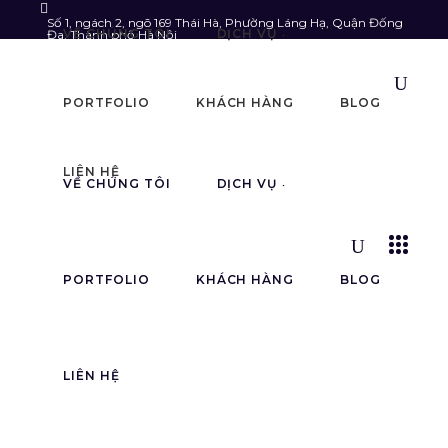
Số 1, ngách 2, ngõ 169 Thái Hà, Phường Láng Hạ, Quận Đống
VỀ CHÚNG TÔI
DỊCH VỤ
Đa, Thành phố Hà Nội
Follow us:
info@astarmedia.vn
085.903.6789
PORTFOLIO
KHÁCH HÀNG
BLOG
LIÊN HỆ
VỀ CHÚNG TÔI
DỊCH VỤ
PORTFOLIO
KHÁCH HÀNG
BLOG
LIÊN HỆ